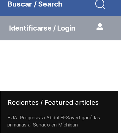
Buscar / Search
Identificarse / Login
Recientes / Featured articles
EUA: Progresista Abdul El-Sayed ganó las
primarias al Senado ‌en Míchigan