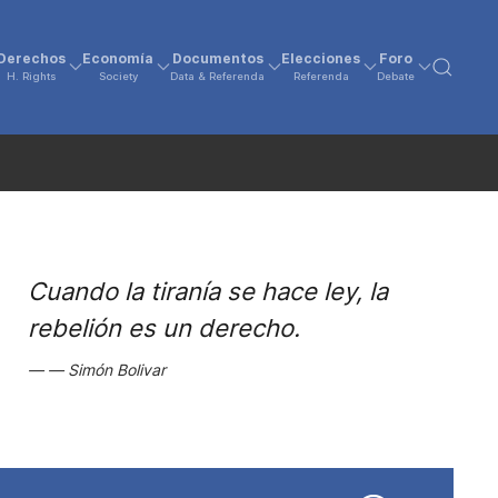
Derechos
Economía
Documentos
Elecciones
Foro
H. Rights
Society
Data & Referenda
Referenda
Debate
Cuando la tiranía se hace ley, la
rebelión es un derecho.
Simón Bolivar