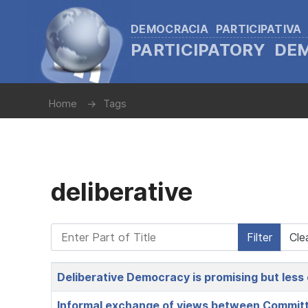
DEMOCRACIA PARTICIPATIVA
PARTICIPATORY D
Home
Tags
deliberative
Enter Part of Title
Filter
Cle
Title
Deliberative Democracy is promising but les
Informal exchange of views between Committee