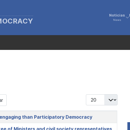
Noticias
EMOCRACY
News
Display #
ar
s engaging than Participatory Democracy
 of Ministers and civil society representatives