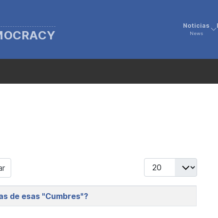
Noticias
EMOCRACY
News
Display #
ar
vas de esas "Cumbres"?