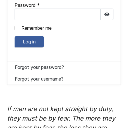
Password
*
Show P
Remember me
Log in
Forgot your password?
Forgot your username?
If men are not kept straight by duty,
they must be by fear. The more they
are kept by fear, the less they are