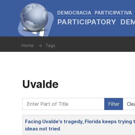
DEMOCRACIA PARTICIPATIVA
PARTICIPATORY D
Home
Tags
Uvalde
Enter Part of Title
Filter
Cle
Title
Facing Uvalde's tragedy, Florida keeps trying t
ideas not tried