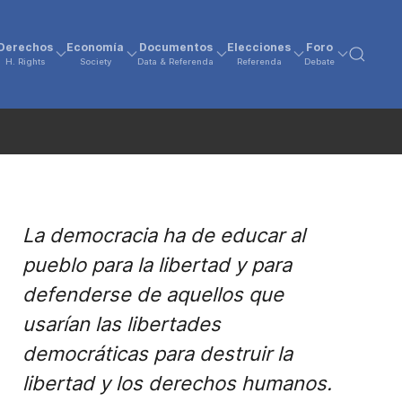
Derechos
Economía
Documentos
Elecciones
Foro
H. Rights
Society
Data & Referenda
Referenda
Debate
La democracia ha de educar al
pueblo para la libertad y para
defenderse de aquellos que
usarían las libertades
democráticas para destruir la
libertad y los derechos humanos.