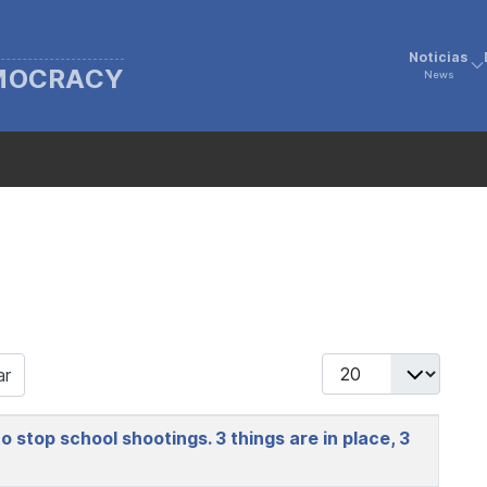
Noticias
EMOCRACY
News
Display #
ar
o stop school shootings. 3 things are in place, 3