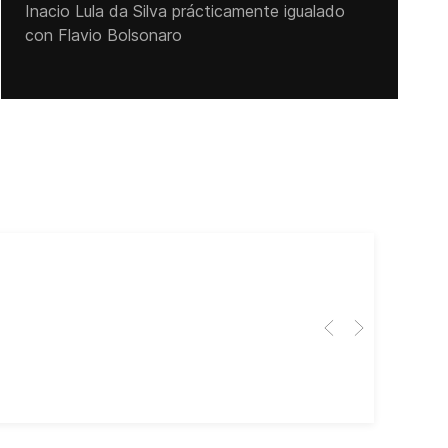
Inacio Lula da Silva prácticamente igualado
con Flavio Bolsonaro
Cub
El 
Her
dir
dir