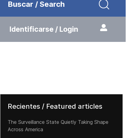
Buscar / Search
Identificarse / Login
Recientes / Featured articles
The Surveillance State Quietly Taking Shape
Across America