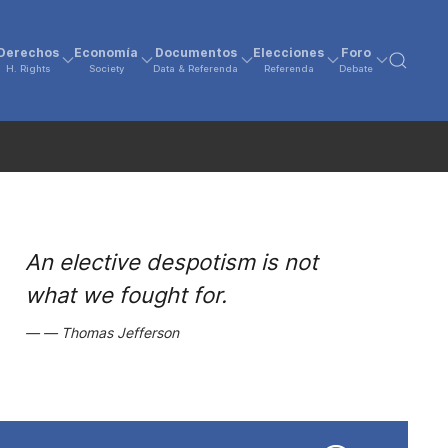
Derechos
Economía
Documentos
Elecciones
Foro
H. Rights
Society
Data & Referenda
Referenda
Debate
An elective despotism is not
what we fought for.
Thomas Jefferson