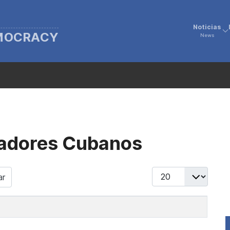
Noticias
EMOCRACY
News
jadores Cubanos
Display #
ar