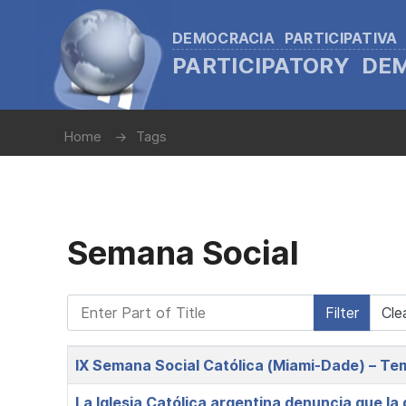
DEMOCRACIA PARTICIPATIVA
PARTICIPATORY D
Home
Tags
Semana Social
Enter Part of Title
Filter
Cle
Title
IX Semana Social Católica (Miami-Dade) – Te
La Iglesia Católica argentina denuncia que l