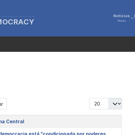
Noticias
EMOCRACY
News
Display #
ar
ma Central
a democracia está "condicionada por poderes