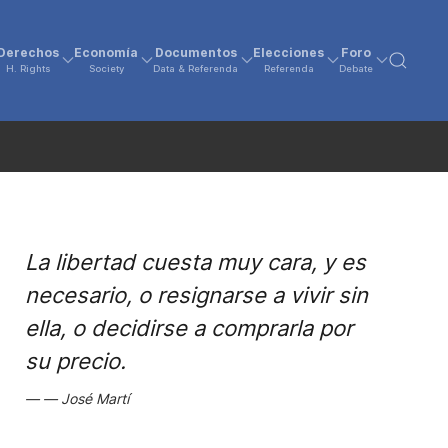
Derechos
Economía
Documentos
Elecciones
Foro
H. Rights
Society
Data & Referenda
Referenda
Debate
La libertad cuesta muy cara, y es
necesario, o resignarse a vivir sin
ella, o decidirse a comprarla por
su precio.
José Martí