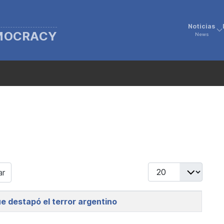
Noticias
EMOCRACY
News
Display #
ar
e destapó el terror argentino