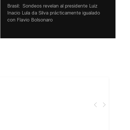
Brasil: Sondeos revelan al presidente Luiz
Inacio Lula da Silva prácticamente igualado
con Flavio Bolsonaro
Cub
El 
Her
dir
dir