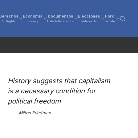
Derechos
Economía
Documentos
Elecciones
Foro
H. Rights
Society
Data & Referenda
Referenda
Debate
History suggests that capitalism
is a necessary condition for
political freedom
Milton Friedman