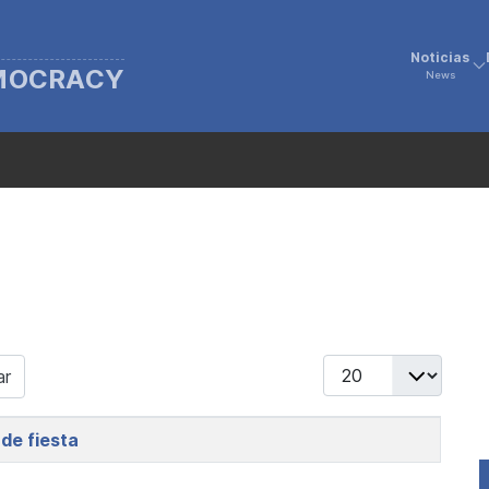
Noticias
EMOCRACY
News
Display #
ar
 de fiesta