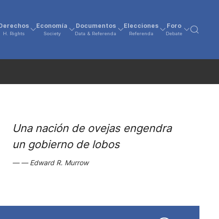
Derechos
Economía
Documentos
Elecciones
Foro
H. Rights
Society
Data & Referenda
Referenda
Debate
Una nación de ovejas engendra
un gobierno de lobos
Edward R. Murrow