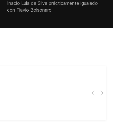
Inacio Lula da Silva prácticamente igualado
con Flavio Bolsonaro
Cub
El 
Her
dir
dir