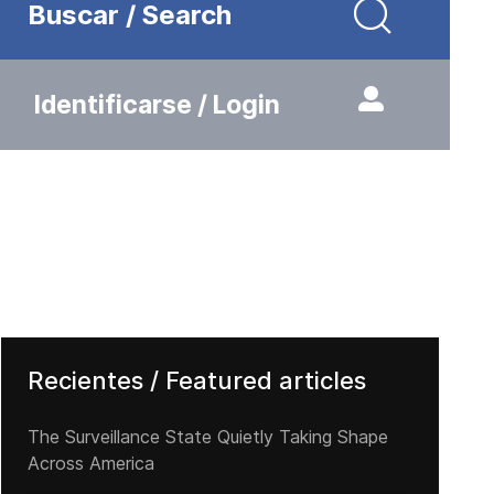
Buscar / Search
Identificarse / Login
Recientes / Featured articles
The Surveillance State Quietly Taking Shape
Across America