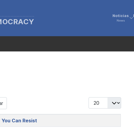
Noticias
EMOCRACY
News
Display #
ar
w You Can Resist