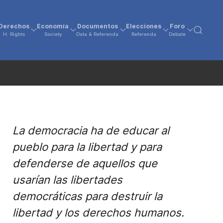
Derechos
Economía
Documentos
Elecciones
Foro
H. Rights
Society
Data & Referenda
Referenda
Debate
La democracia ha de educar al
pueblo para la libertad y para
defenderse de aquellos que
usarían las libertades
democráticas para destruir la
libertad y los derechos humanos.