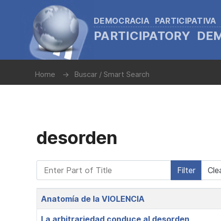
DEMOCRACIA PARTICIPATIVA
PARTICIPATORY D
Home
Buscar / Smart Search
desorden
Enter Part of Title
Filter
Cle
Title
Anatomía de la VIOLENCIA
La arbitrariedad conduce al desorden