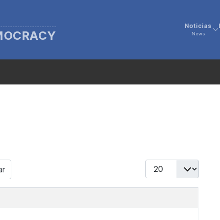
Noticias
EMOCRACY
News
Display #
ar