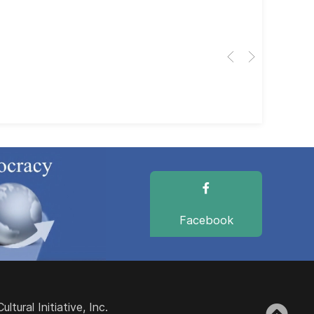
Cub
El 
Her
dir
dir
Facebook
ural Initiative, Inc.