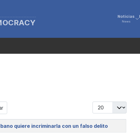
Noticias
EMOCRACY
News
Display #
ar
bano quiere incriminarla con un falso delito