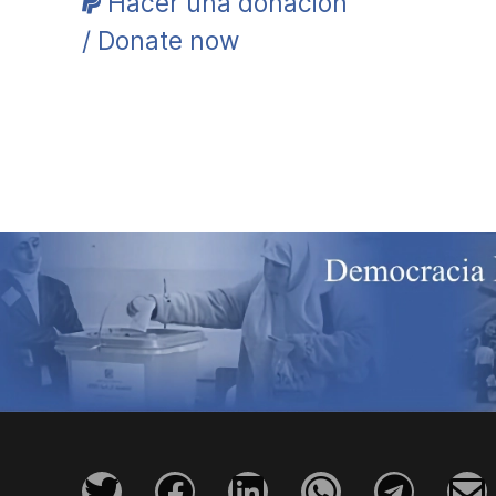
Hacer una donación
/ Donate now