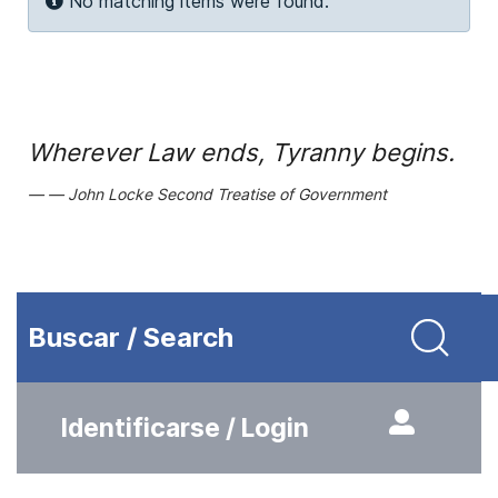
Info
No matching items were found.
Wherever Law ends, Tyranny begins.
John Locke Second Treatise of Government
Buscar / Search
Identificarse / Login