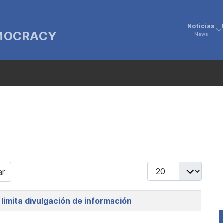
Noticias
EMOCRACY
News
Display #
ar
limita divulgación de información