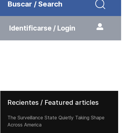
Buscar / Search
Identificarse / Login
Recientes / Featured articles
The Surveillance State Quietly Taking Shape
Across America