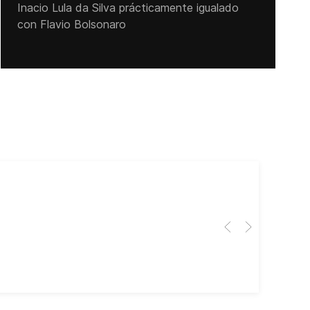
Inacio Lula da Silva prácticamente igualado
con Flavio Bolsonaro
Cub
El 
Her
dir
dir