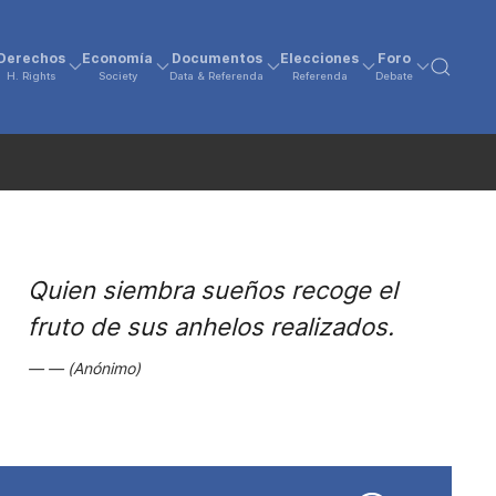
Derechos
Economía
Documentos
Elecciones
Foro
H. Rights
Society
Data & Referenda
Referenda
Debate
Quien siembra sueños recoge el
fruto de sus anhelos realizados.
(Anónimo)