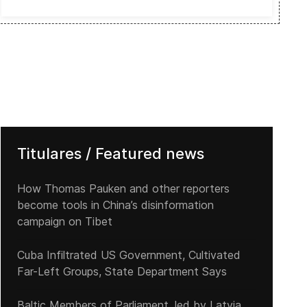
Titulares / Featured news
How Thomas Pauken and other reporters
become tools in China’s disinformation
campaign on Tibet
Cuba Infiltrated US Government, Cultivated
Far-Left Groups, State Department Says
Baltic Members of Parliament, led by Latvia,