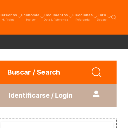
Derechos
Economía
Documentos
Elecciones
Foro
H. Rights
Society
Data & Referenda
Referenda
Debate
Buscar / Search
Identificarse / Login