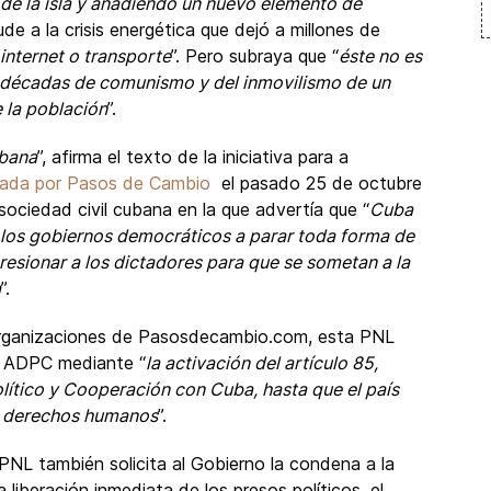
 de la isla y añadiendo un nuevo elemento de
alude a la crisis energética que dejó a millones de
 internet o transporte
”. Pero subraya que “
éste no es
e décadas de comunismo y del inmovilismo de un
 la población
”.
ubana
”, afirma el texto de la iniciativa para a
sada por Pasos de Cambio
el pasado 25 de octubre
sociedad civil cubana en la que advertía que “
Cuba
los gobiernos democráticos a parar toda forma de
resionar a los dictadores para que se sometan a la
a
”.
s organizaciones de Pasosdecambio.com, esta PNL
el ADPC mediante “
la activación del artículo 85,
lítico y Cooperación con Cuba, hasta que el país
os derechos humanos
”.
PNL también solicita al Gobierno la condena a la
liberación inmediata de los presos políticos, el