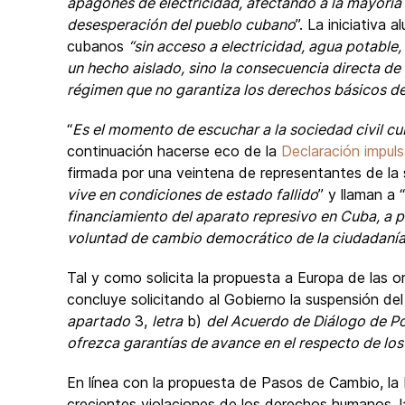
apagones de electricidad, afectando a la mayoría
desesperación del pueblo cubano
”. La iniciativa 
cubanos
“sin acceso a electricidad, agua potable,
un hecho aislado, sino la consecuencia directa d
régimen que no garantiza los derechos básicos de
“
Es el momento de escuchar a la sociedad civil c
continuación hacerse eco de la
Declaración impul
firmada por una veintena de representantes de la 
vive en condiciones de estado fallido
” y llaman a “
financiamiento del aparato represivo en Cuba, a p
voluntad de cambio democrático de la ciudadaní
Tal y como solicita la propuesta a Europa de la
concluye solicitando al Gobierno la suspensión d
apartado
3,
letra
b)
del Acuerdo de Diálogo de Po
ofrezca garantías de avance en el respecto de l
En línea con la propuesta de Pasos de Cambio, la 
crecientes violaciones de los derechos humanos, la 