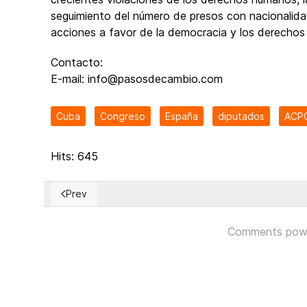
seguimiento del número de presos con nacionalidad
acciones a favor de la democracia y los derecho
Contacto:
E-mail: info@pasosdecambio.com
Cuba
Congreso
España
diputados
ACP
Hits: 645
Prev
Previous article: Informe del Congreso de EEUU alert
Comments pow