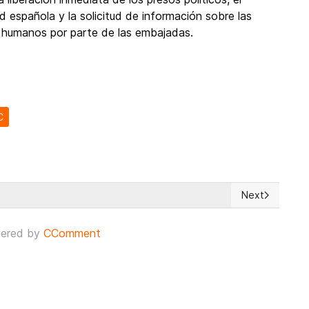
 española y la solicitud de información sobre las
s humanos por parte de las embajadas.
C
Next
a de posible "adversario extranjero" detrás del "Síndrome de La H
Next article: N
ered by
CComment