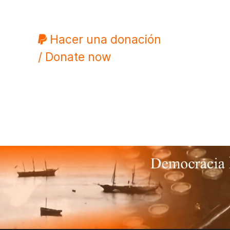
Hacer una donación
/ Donate now