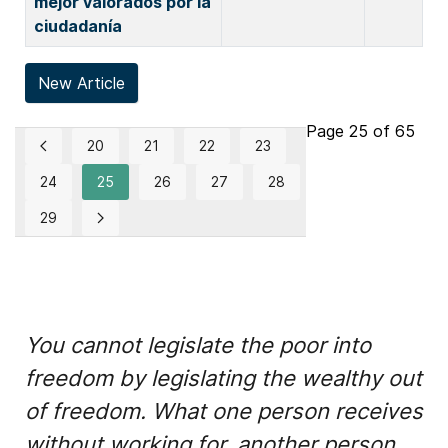
mejor valorados por la
ciudadanía
New Article
Page 25 of 65
20
21
22
23
24
25
26
27
28
29
You cannot legislate the poor into
freedom by legislating the wealthy out
of freedom. What one person receives
without working for, another person