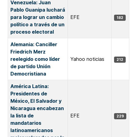
Venezuela: Juan
Pablo Guanipa luchará
para lograr un cambio
EFE
182
político a través de un
proceso electoral
Alemania: Canciller
Friedrich Merz
reelegido como líder
Yahoo noticias
212
de partido Unión
Democristiana
América Latina:
Presidentes de
México, El Salvador y
Nicaragua encabezan
la lista de
EFE
229
mandatarios
latinoamericanos