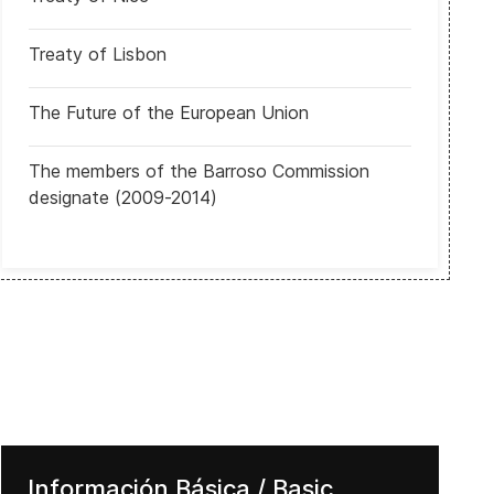
Treaty of Lisbon
The Future of the European Union
Costa Rica: Votantes acudirán a las urnas para decidir entre conti
The members of the Barroso Commission
designate (2009-2014)
Información Básica / Basic