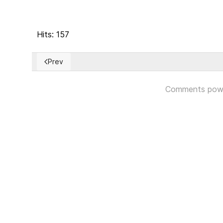
Hits: 157
Prev
Previous article: EUA: Senadora demócrata Amy Klob
Comments pow