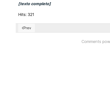
[texto completo]
Hits: 321
Prev
Previous article: Bolivia: Tribunales departamentales 
Comments pow