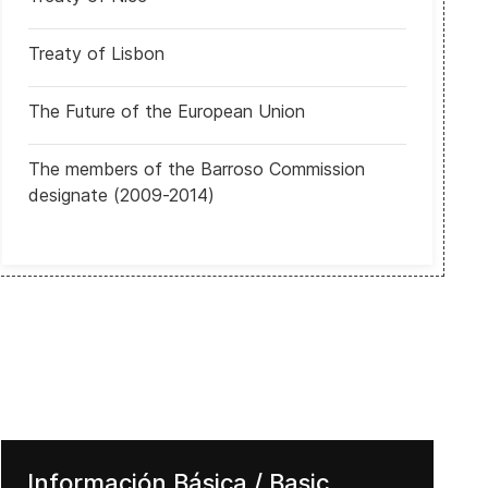
Treaty of Lisbon
The Future of the European Union
sidencial
Argentina: Empresario acusado de narcotráfico confirmó haber fina
The members of the Barroso Commission
designate (2009-2014)
Información Básica / Basic