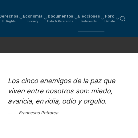
Derechos
Economía
Documentos
Elecciones
Foro
H. Rights
Society
Data & Referenda
Referenda
Debate
Los cinco enemigos de la paz que
viven entre nosotros son: miedo,
avaricia, envidia, odio y orgullo.
Francesco Petrarca