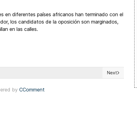
es en diferentes países africanos han terminado con el
dor, los candidatos de la oposición son marginados,
lan en las calles.
Next
k Cheney
Next article: 
ered by
CComment