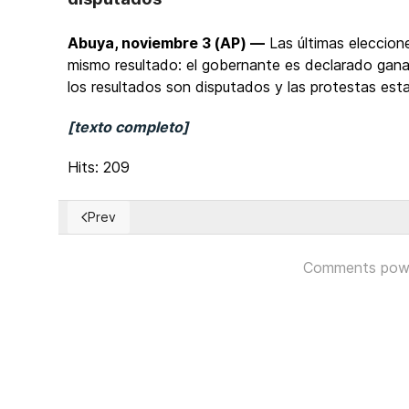
Abuya, noviembre 3 (AP) —
Las últimas eleccion
mismo resultado: el gobernante es declarado gana
los resultados son disputados y las protestas estal
[texto completo]
Hits: 209
Prev
Previous article: EUA: Fallece ex vicepresidente Dic
Comments pow