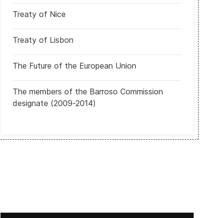
Treaty of Nice
Treaty of Lisbon
The Future of the European Union
The members of the Barroso Commission
designate (2009-2014)
EUA: Elecciones del 4 de noviembre probablemente marcarán hito en