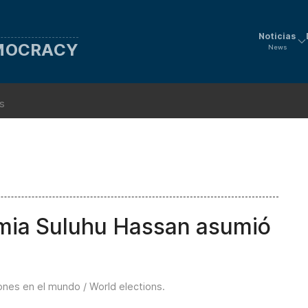
Noticias
EMOCRACY
News
ns
amia Suluhu Hassan asumió
ones en el mundo / World elections
.