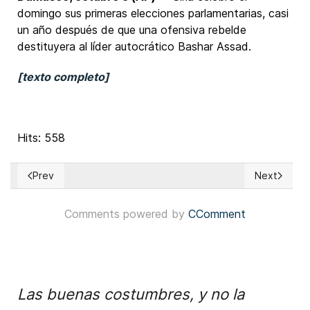
domingo sus primeras elecciones parlamentarias, casi
un año después de que una ofensiva rebelde
destituyera al líder autocrático Bashar Assad.
[texto completo]
Hits: 558
Prev
Next
Previous article: Elecciones en Chile: la disputa entre las de
Next article
Comments powered by
CComment
Las buenas costumbres, y no la