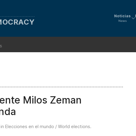
Noticias
EMOCRACY
News
ns
dente Milos Zeman
onda
 in
Elecciones en el mundo / World elections
.