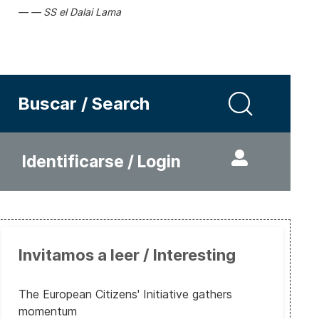
SS el Dalai Lama
Buscar / Search
Identificarse / Login
Invitamos a leer / Interesting
Otro año crucial para la democracia en América Latina
The European Citizens' Initiative gathers
momentum