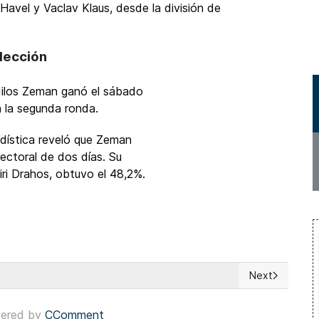
Havel y Vaclav Klaus, desde la división de
lección
ilos Zeman ganó el sábado
 la segunda ronda.
tadística reveló que Zeman
lectoral de dos días. Su
iri Drahos, obtuvo el 48,2%.
Next
aja contra Al Sisi para la farsa electoral en Egipto
Next article: 
ered by
CComment