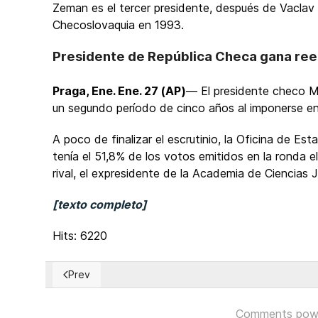
Zeman es el tercer presidente, después de Vaclav 
Checoslovaquia en 1993.
Presidente de República Checa gana ree
Praga, Ene. Ene. 27 (AP)
— El presidente checo M
un segundo período de cinco años al imponerse en
A poco de finalizar el escrutinio, la Oficina de Es
tenía el 51,8% de los votos emitidos en la ronda e
rival, el expresidente de la Academia de Ciencias J
[texto completo]
Hits: 6220
Prev
Previous article: Musa Mustafá Musa, un candidato de p
Comments pow