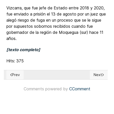
Vizcarra, que fue jefe de Estado entre 2018 y 2020,
fue enviado a prisión el 13 de agosto por un juez que
alegó riesgo de fuga en un proceso que se le sigue
por supuestos sobornos recibidos cuando fue
gobernador de la región de Moquegua (sur) hace 11
años.
[texto completo]
Hits: 375
Prev
Next
Previous article: Francia: Primer secretario del Partido Socia
Next articl
Comments powered by
CComment