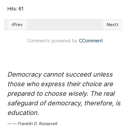
Hits: 61
Prev
Next
Previous article: América Latina: Nayib Bukele, Claudia She
Next articl
Comments powered by
CComment
Democracy cannot succeed unless
those who express their choice are
prepared to choose wisely. The real
safeguard of democracy, therefore, is
education.
Franklin D. Roosevelt