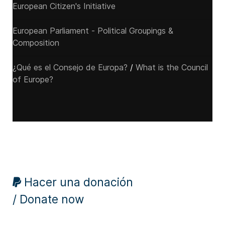
European Citizen's Initiative
European Parliament - Political Groupings &
Composition
¿Qué es el Consejo de Europa?
/
What is the Council
of Europe?
Hacer una donación
/ Donate now