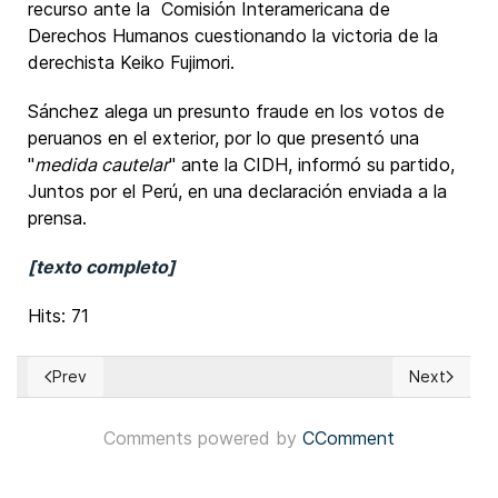
recurso ante la Comisión Interamericana de
Derechos Humanos cuestionando la victoria de la
derechista Keiko Fujimori.
Sánchez alega un presunto fraude en los votos de
peruanos en el exterior, por lo que presentó una
"
medida cautelar
" ante la CIDH, informó su partido,
Juntos por el Perú, en una declaración enviada a la
prensa.
[texto completo]
Hits: 71
Prev
Next
Previous article: Francia: Elecciones presideciales serán el 1
Next articl
Comments powered by
CComment