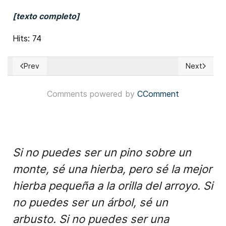
[texto completo]
Hits: 74
Prev
Next
Previous article: Brasil: Presidente Lula da Silva aventaja a
Next article
Comments powered by
CComment
Si no puedes ser un pino sobre un
monte, sé una hierba, pero sé la mejor
hierba pequeña a la orilla del arroyo. Si
no puedes ser un árbol, sé un
arbusto. Si no puedes ser una