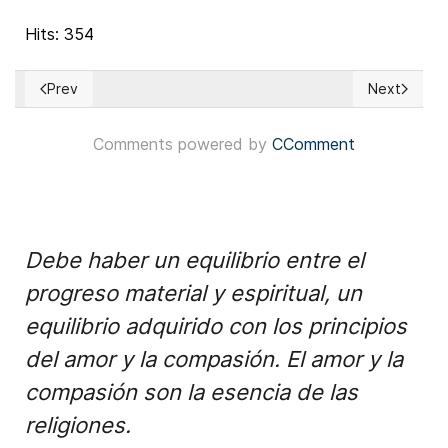
Hits: 354
Prev
Next
Previous article: Ecuador: Consejo Nacional Electoral de Ecu
Next articl
Comments powered by
CComment
Debe haber un equilibrio entre el
progreso material y espiritual, un
equilibrio adquirido con los principios
del amor y la compasión. El amor y la
compasión son la esencia de las
religiones.