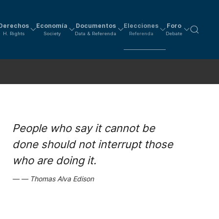
Derechos
Economía
Documentos
Elecciones
Foro
H. Rights
Society
Data & Referenda
Referenda
Debate
People who say it cannot be
done should not interrupt those
who are doing it.
Thomas Alva Edison