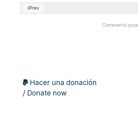
Prev
Previous article: India: Simpatizantes del Partido de
Comments pow
Hacer una donación
/ Donate now