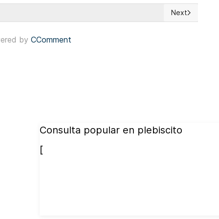
Next
l Pueblo de las Cucarachas llevaron a cabo su primera protesta en 
Next article: 
ered by
CComment
Consulta popular en plebiscito
[