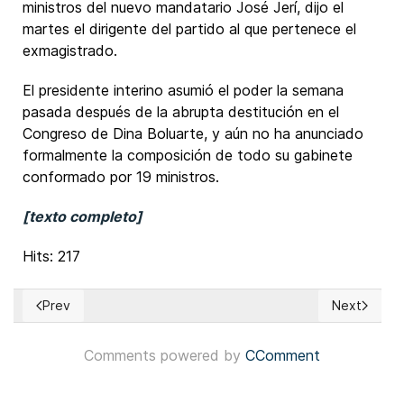
ministros del nuevo mandatario José Jerí, dijo el
martes el dirigente del partido al que pertenece el
exmagistrado.
El presidente interino asumió el poder la semana
pasada después de la abrupta destitución en el
Congreso de Dina Boluarte, y aún no ha anunciado
formalmente la composición de todo su gabinete
conformado por 19 ministros.
[texto completo]
Hits: 217
Prev
Next
Previous article: Camerún: Candidato opositor reclamó victor
Next article
Comments powered by
CComment