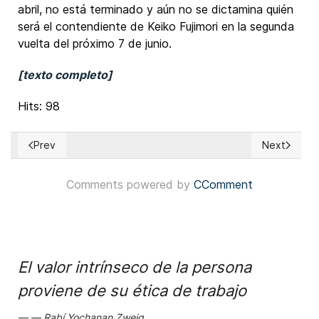
abril, no está terminado y aún no se dictamina quién
será el contendiente de Keiko Fujimori en la segunda
vuelta del próximo 7 de junio.
[texto completo]
Hits: 98
Prev
Next
Previous article: Filipinas: Cámara de Representantes aprobó
Next articl
Comments powered by
CComment
El valor intrínseco de la persona
proviene de su ética de trabajo
Rabí Yochanan Zweig