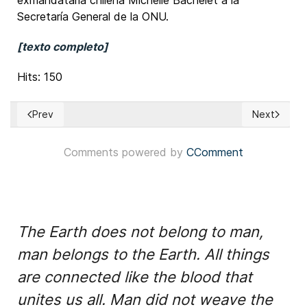
exmandataria chilena Michelle Bachelet a la
Secretaría General de la ONU.
[texto completo]
Hits: 150
Prev
Next
Previous article: EUA: Candidato demócrata Taylor Rehmet
Next articl
Comments powered by
CComment
The Earth does not belong to man,
man belongs to the Earth. All things
are connected like the blood that
unites us all. Man did not weave the