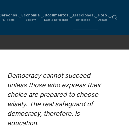
Derechos
Economía
Documentos
Elecciones
Foro
H. Rights
Society
Data & Referenda
Referenda
Debate
Democracy cannot succeed
unless those who express their
choice are prepared to choose
wisely. The real safeguard of
democracy, therefore, is
education.