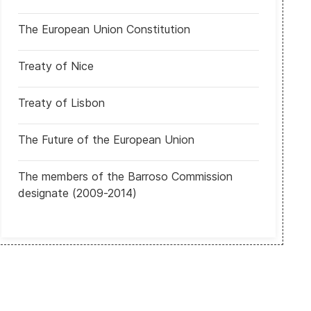
The European Union Constitution
o del país
Camerún: Consejo Constitucional dictaminó que el presidente Paul B
Treaty of Nice
Treaty of Lisbon
The Future of the European Union
The members of the Barroso Commission
designate (2009-2014)