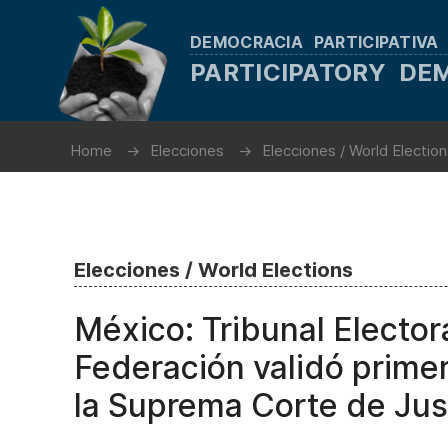
DEMOCRACIA PARTICIPATIVA
PARTICIPATORY D
Home
Elecciones
Elecciones / World Electio
Elecciones / World Elections
México: Tribunal Electora
Federación validó primer
la Suprema Corte de Just