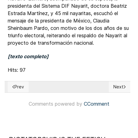
presidenta del Sistema DIF Nayarit, doctora Beatriz
Estrada Martínez, y 45 mil nayaritas, escuchó el
mensaje de la presidenta de México, Claudia
Sheinbaum Pardo, con motivo de los dos años de su
triunfo electoral, reiterando el respaldo de Nayarit al
proyecto de transformación nacional.
[texto completo]
Hits: 97
Prev
Next
Previous article: El Salvador: Presidente Nayib Bukele, cu
Next articl
Comments powered by
CComment