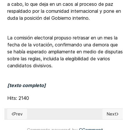
a cabo, lo que deja en un caos al proceso de paz
respaldado por la comunidad internacional y pone en
duda la posición del Gobierno interino.
La comisión electoral propuso retrasar en un mes la
fecha de la votación, confirmando una demora que
se había esperado ampliamente en medio de disputas
sobre las reglas, incluida la elegibilidad de varios
candidatos divisivos.
[texto completo]
Hits: 2140
Prev
Next
Previous article: China: Xi Jinping avaló recientes eleccione
Next articl