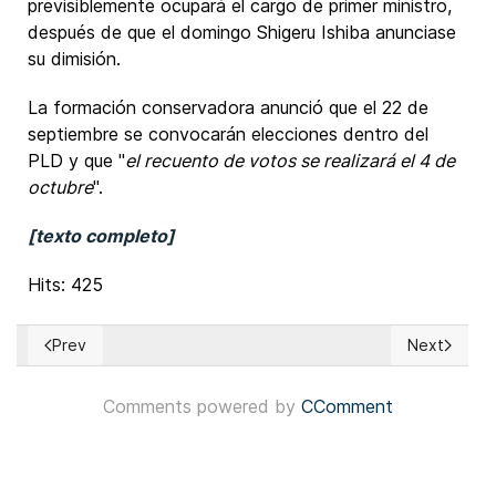
previsiblemente ocupará el cargo de primer ministro,
después de que el domingo Shigeru Ishiba anunciase
su dimisión.
La formación conservadora anunció que el 22 de
septiembre se convocarán elecciones dentro del
PLD y que "
el recuento de votos se realizará el 4 de
octubre
".
[texto completo]
Hits: 425
Prev
Next
Previous article: Bolivia: Candidatos presidenciales Rodrig
Next articl
Comments powered by
CComment