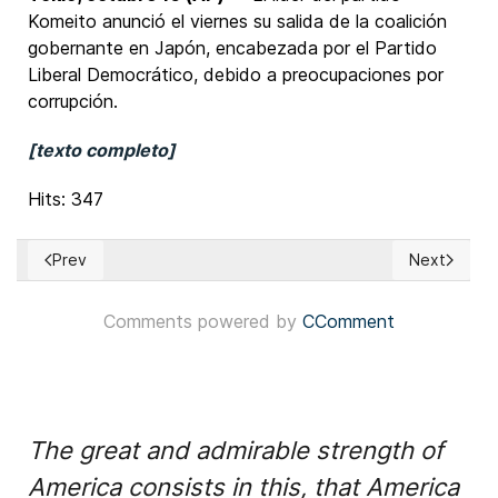
Komeito anunció el viernes su salida de la coalición
gobernante en Japón, encabezada por el Partido
Liberal Democrático, debido a preocupaciones por
corrupción.
[texto completo]
Hits: 347
Prev
Next
Previous article: Kosovo: Parlamento pone fin a estancamient
Next articl
Comments powered by
CComment
The great and admirable strength of
America consists in this, that America