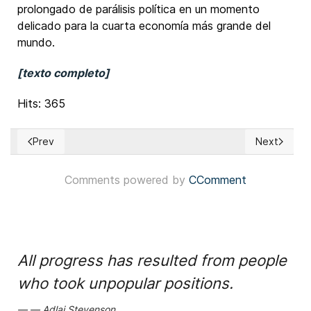
prolongado de parálisis política en un momento
delicado para la cuarta economía más grande del
mundo.
[texto completo]
Hits: 365
Prev
Next
Previous article: Argentina: Provincia de Buenos Aires celebr
Next articl
Comments powered by
CComment
All progress has resulted from people
who took unpopular positions.
Adlai Stevenson