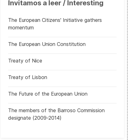
Invitamos a leer / Interesting
Costa Rica: Comenzó campaña electoral rumbo a los comicios gener
The European Citizens' Initiative gathers
momentum
The European Union Constitution
Treaty of Nice
Treaty of Lisbon
The Future of the European Union
The members of the Barroso Commission
designate (2009-2014)