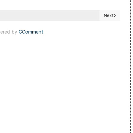
Next
a el Gobierno de Javier Milei
Next article: 
ered by
CComment