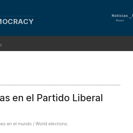
Noticias
EMOCRACY
News
ns
s en el Partido Liberal
nes en el mundo / World elections
.