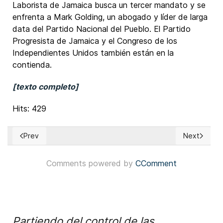
Laborista de Jamaica busca un tercer mandato y se
enfrenta a Mark Golding, un abogado y líder de larga
data del Partido Nacional del Pueblo. El Partido
Progresista de Jamaica y el Congreso de los
Independientes Unidos también están en la
contienda.
[texto completo]
Hits: 429
Prev
Next
Previous article: EUA: Demócratas se reunieron como parti
Next article
Comments powered by
CComment
Partiendo del control de las