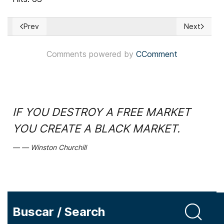
Prev
Next
Previous article: EUA: Demócrata Nithya Raman se enfrentará
Next articl
Comments powered by
CComment
IF YOU DESTROY A FREE MARKET
YOU CREATE A BLACK MARKET.
Winston Churchill
Buscar / Search