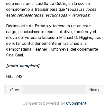
ceremonia en el castillo de Dublín, en la que se
comprometió a trabajar para que "
todas las voces
estén representadas, escuchadas y valoradas
".
Décimo jefe de Estado y tercera mujer en este
cargo, principalmente representativo, tomó hoy el
relevo del veterano laborista Michael D. Higgins, tras
derrotar contundentemente en las urnas a la
democristiana Heather Humphreys, del gobernante
Fine Gael.
[texto completo]
Hits: 242
Prev
Next
Previous article: Chile: Candidatos a la presidencia se enfr
Next articl
Comments powered by
CComment