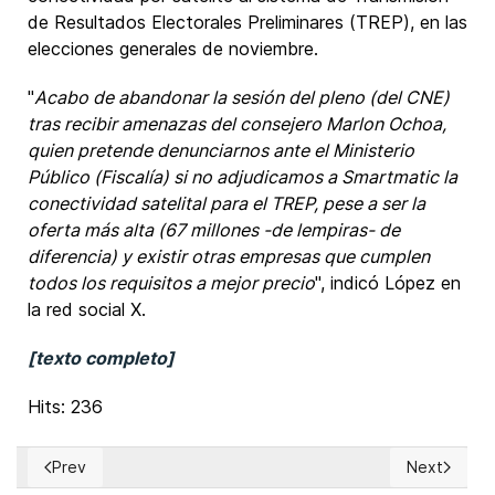
de Resultados Electorales Preliminares (TREP), en las
elecciones generales de noviembre.
"
Acabo de abandonar la sesión del pleno (del CNE)
tras recibir amenazas del consejero Marlon Ochoa,
quien pretende denunciarnos ante el Ministerio
Público (Fiscalía) si no adjudicamos a Smartmatic la
conectividad satelital para el TREP, pese a ser la
oferta más alta (67 millones -de lempiras- de
diferencia) y existir otras empresas que cumplen
todos los requisitos a mejor precio
", indicó López en
la red social X.
[texto completo]
Hits: 236
Prev
Next
Previous article: EUA: Partido Demócrata no está haciendo s
Next article