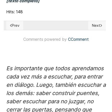
[texto completo]
Hits: 148
Prev
Next
Previous article: Chile: José Antonio Kast ganó segunda vue
Next articl
Comments powered by
CComment
Es importante que todos aprendamos
cada vez más a escuchar, para entrar
en diálogo. Luego, también escuchar a
los demás: saber construir puentes,
saber escuchar para no juzgar, no
cerrar las puertas, pensando que