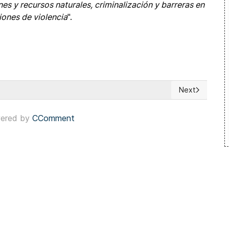
nes y recursos naturales, criminalización y barreras en
iones de violencia
".
Next
metió contra Zohran Mandani
Next article: 
ered by
CComment