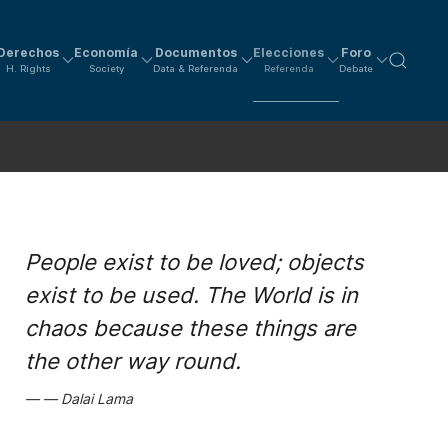
Derechos
Economía
Documentos
Elecciones
Foro
H. Rights
Society
Data & Referenda
Referenda
Debate
People exist to be loved; objects
exist to be used. The World is in
chaos because these things are
the other way round.
Dalai Lama