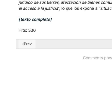
jurídico de sus tierras, afectación de bienes comu
el acceso a la justicia
", lo que los expone a "
situac
[texto completo]
Hits: 336
Prev
Previous article: EUA: Ex senador Massachusett arre
Comments pow