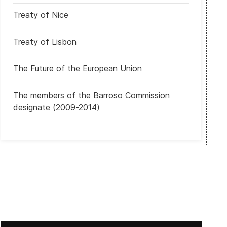
Treaty of Nice
Treaty of Lisbon
The Future of the European Union
EUA: Partidarios de Shapiro lo situaba como el 9º gobernador más p
The members of the Barroso Commission
designate (2009-2014)