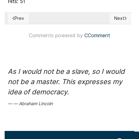
Hits: 51
Prev
Next
Previous article: Alemania: Partido Liberaldemócrata eligió 
Next articl
Comments powered by
CComment
As I would not be a slave, so I would
not be a master. This expresses my
idea of democracy.
Abraham Lincoln