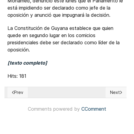
Mohamed, denunció este lunes que el Parlamento le
está impidiendo ser declarado como jefe de la
oposición y anunció que impugnará la decisión.
La Constitución de Guyana establece que quien
quede en segundo lugar en los comicios
presidenciales debe ser declarado como líder de la
oposición.
[texto completo]
Hits: 181
Prev
Next
Previous article: Honduras: Todo listo para unas elecciones
Next articl
Comments powered by
CComment