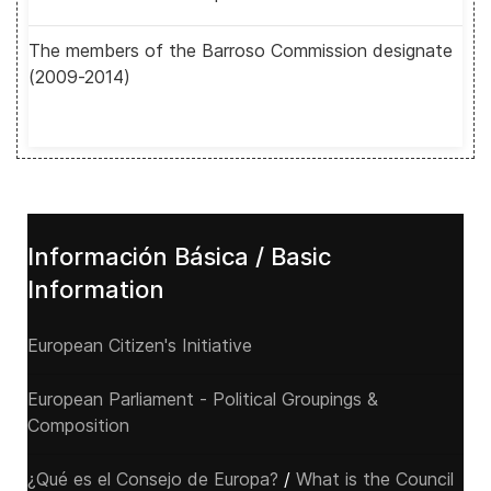
The members of the Barroso Commission designate
(2009-2014)
Información Básica / Basic
Information
European Citizen's Initiative
European Parliament - Political Groupings &
Composition
¿Qué es el Consejo de Europa?
/
What is the Council