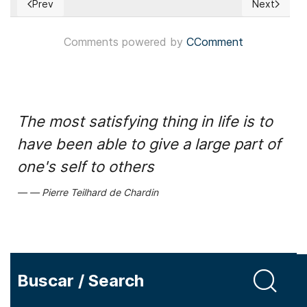
Prev
Next
Previous article: EUA:Joe Gruters esboza su misión al asumir
Next articl
Comments powered by
CComment
The most satisfying thing in life is to
have been able to give a large part of
one's self to others
Pierre Teilhard de Chardin
Buscar / Search