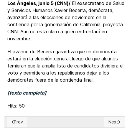
Los Ángeles, junio 5 (CNN)/
El exsecretario de Salud
y Servicios Humanos Xavier Becerra, demócrata,
avanzará a las elecciones de noviembre en la
contienda por la gobernación de California, proyecta
CNN. Aún no está claro a quién enfrentará en
noviembre.
El avance de Becerra garantiza que un demócrata
estará en la elección general, luego de que algunos
temieran que la amplia lista de candidatos dividiera el
voto y permitiera a los republicanos dejar a los
demócratas fuera de la contienda final.
[texto completo]
Hits: 50
Prev
Next
Previous article: EUA: Presidente Donald Trump afirmó que J
Next articl