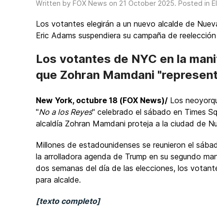
Written by FOX News on
21 October 2025
. Posted in
E
Los votantes elegirán a un nuevo alcalde de Nueva
Eric Adams suspendiera su campaña de reelección
Los votantes de NYC en la mani
que Zohran Mamdani "represent
New York, octubre 18 (FOX News)/
Los neoyorqui
"
No a los Reyes
" celebrado el sábado en Times Squ
alcaldía Zohran Mamdani proteja a la ciudad de N
Millones de estadounidenses se reunieron el sábad
la arrolladora agenda de Trump en su segundo ma
dos semanas del día de las elecciones, los votan
para alcalde.
[texto completo]