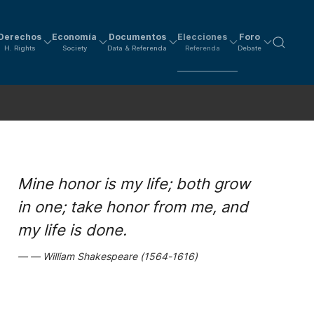
Derechos
Economía
Documentos
Elecciones
Foro
H. Rights
Society
Data & Referenda
Referenda
Debate
Mine honor is my life; both grow
in one; take honor from me, and
my life is done.
William Shakespeare (1564-1616)