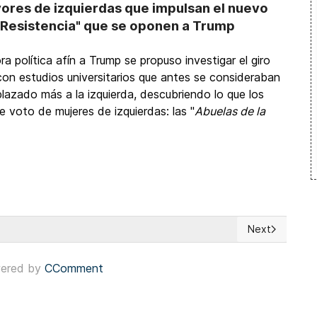
ores de izquierdas que impulsan el nuevo
a Resistencia" que se oponen a Trump
a política afín a Trump se propuso investigar el giro
on estudios universitarios que antes se consideraban
zado más a la izquierda, descubriendo lo que los
 voto de mujeres de izquierdas: las "
Abuelas de la
Next
l ascenso de Alternativa por Alemania
Next article: 
ered by
CComment