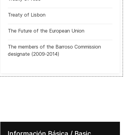
Treaty of Lisbon
The Future of the European Union
The members of the Barroso Commission
designate (2009-2014)
Honduras: Participación electoral de residentes en exterior amena
Información Básica / Basic