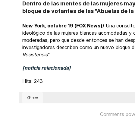
Dentro de las mentes de las mujeres may
bloque de votantes de las "Abuelas de l
New York, octubre 19 (FOX News)/
Una consultor
ideológico de las mujeres blancas acomodadas y c
moderadas, pero que desde entonces se han despla
investigadores describen como un nuevo bloque de
Resistencia
".
[noticia relacionada]
Hits: 243
Prev
Previous article: Alemania: CDU aborda cómo frenar e
Comments pow