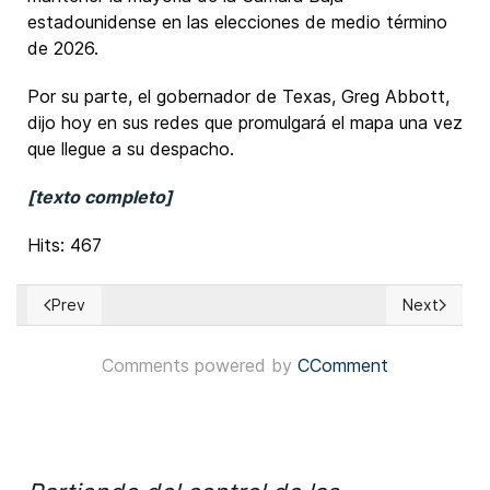
estadounidense en las elecciones de medio término
de 2026.
Por su parte, el gobernador de Texas, Greg Abbott,
dijo hoy en sus redes que promulgará el mapa una vez
que llegue a su despacho.
[texto completo]
Hits: 467
Prev
Next
Previous article: Bolivia: Presidente Luis Arce aseguró que e
Next articl
Comments powered by
CComment