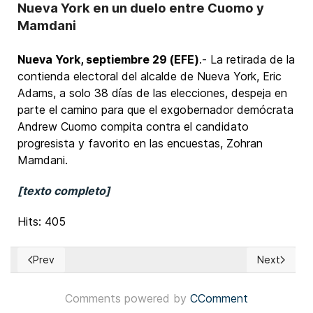
Nueva York en un duelo entre Cuomo y
Mamdani
Nueva York, septiembre 29 (EFE)
.- La retirada de la
contienda electoral del alcalde de Nueva York, Eric
Adams, a solo 38 días de las elecciones, despeja en
parte el camino para que el exgobernador demócrata
Andrew Cuomo compita contra el candidato
progresista y favorito en las encuestas, Zohran
Mamdani.
[texto completo]
Hits: 405
Prev
Next
Previous article: Bolivia: Órgano electoral envió al exterior 
Next article
Comments powered by
CComment